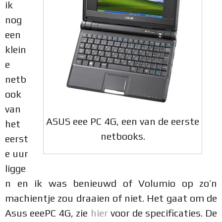
ik
nog
een
klein
e
netb
ook
van
ASUS eee PC 4G, een van de eerste
het
netbooks.
eerst
e uur
ligge
n en ik was benieuwd of Volumio op zo’n
machientje zou draaien of niet. Het gaat om de
Asus eeePC 4G, zie
hier
voor de specificaties. De