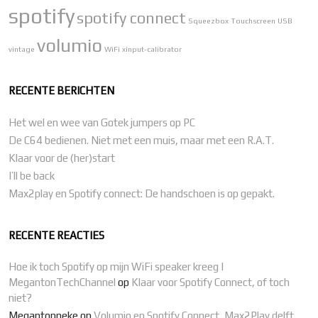
spotify
spotify connect
Squeezbox
Touchscreen
USB
volumio
vintage
WiFi
xinput-calibrator
RECENTE BERICHTEN
Het wel en wee van Gotek jumpers op PC
De C64 bedienen. Niet met een muis, maar met een R.A.T.
Klaar voor de (her)start
I’ll be back
Max2play en Spotify connect: De handschoen is op gepakt.
RECENTE REACTIES
Hoe ik toch Spotify op mijn WiFi speaker kreeg |
MegantonTechChannel
op
Klaar voor Spotify Connect, of toch
niet?
Megantonneke
op
Volumio en Spotify Connect, Max2Play delft