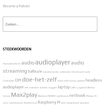
Become a Patron!
Zoek
STEEKWOORDEN
audioplayer
audio
audio
Aanraakscherm
streaming
balbuze
bandrecorder
calibratie
Chromcast
code
doe-het-zelf
DIY
headless
Controller
Duet
edit
forum
github
audioplayer
laptop
hifi
instellen
Jivelite
Joggler
LMS
Logitech Media
Max2play
netbook
Server
Medion P69055
multiroom
Philips
Pi
Raspberry Pi
zero
radiobuizen
Rasberry pi
skin
slaapstand
speaker