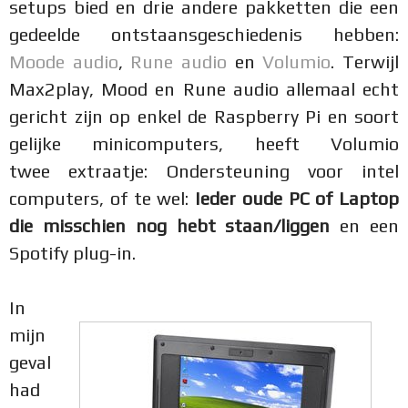
setups bied en drie andere pakketten die een
gedeelde ontstaansgeschiedenis hebben:
Moode audio
,
Rune audio
en
Volumio
. Terwijl
Max2play, Mood en Rune audio allemaal echt
gericht zijn op enkel de Raspberry Pi en soort
gelijke minicomputers, heeft Volumio
twee extraatje: Ondersteuning voor intel
computers, of te wel:
Ieder oude PC of Laptop
die misschien nog hebt staan/liggen
en een
Spotify plug-in.
In
mijn
geval
had