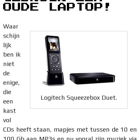
OUDE LAPTOP!
Waar
schijn
lijk
ben ik
niet
de
enige,
die
Logitech Squeezebox Duet.
een
kast
vol
CDs heeft staan, mapjes met tussen de 10 en
100 Gb aan MP3s en nu vooral zijn muziek via