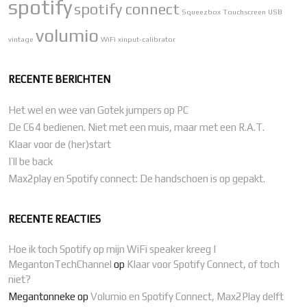
spotify
spotify connect
Squeezbox
Touchscreen
USB
volumio
vintage
WiFi
xinput-calibrator
RECENTE BERICHTEN
Het wel en wee van Gotek jumpers op PC
De C64 bedienen. Niet met een muis, maar met een R.A.T.
Klaar voor de (her)start
I’ll be back
Max2play en Spotify connect: De handschoen is op gepakt.
RECENTE REACTIES
Hoe ik toch Spotify op mijn WiFi speaker kreeg |
MegantonTechChannel
op
Klaar voor Spotify Connect, of toch
niet?
Megantonneke
op
Volumio en Spotify Connect, Max2Play delft