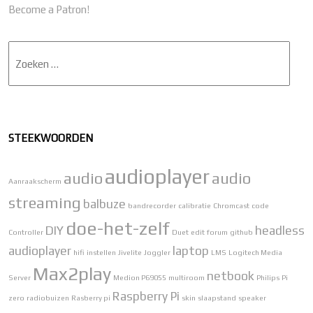
Become a Patron!
Zoek
STEEKWOORDEN
audioplayer
audio
audio
Aanraakscherm
streaming
balbuze
bandrecorder
calibratie
Chromcast
code
doe-het-zelf
DIY
headless
Controller
Duet
edit
forum
github
audioplayer
laptop
hifi
instellen
Jivelite
Joggler
LMS
Logitech Media
Max2play
netbook
Server
Medion P69055
multiroom
Philips
Pi
Raspberry Pi
zero
radiobuizen
Rasberry pi
skin
slaapstand
speaker