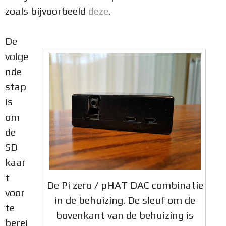
zoals bijvoorbeeld
deze
.
De
volge
nde
stap
is
om
de
SD
kaar
t
De Pi zero / pHAT DAC combinatie
voor
in de behuizing. De sleuf om de
te
bovenkant van de behuizing is
berei