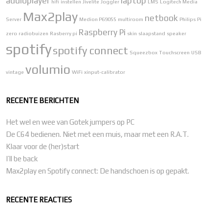
audioplayer
laptop
hifi
instellen
Jivelite
Joggler
LMS
Logitech Media
Max2play
netbook
Server
Medion P69055
multiroom
Philips
Pi
Raspberry Pi
zero
radiobuizen
Rasberry pi
skin
slaapstand
speaker
spotify
spotify connect
Squeezbox
Touchscreen
USB
volumio
vintage
WiFi
xinput-calibrator
RECENTE BERICHTEN
Het wel en wee van Gotek jumpers op PC
De C64 bedienen. Niet met een muis, maar met een R.A.T.
Klaar voor de (her)start
I’ll be back
Max2play en Spotify connect: De handschoen is op gepakt.
RECENTE REACTIES