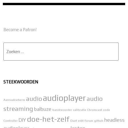
Become a Patron!
Zoek
STEEKWOORDEN
audioplayer
audio
audio
Aanraakscherm
streaming
balbuze
bandrecorder
calibratie
Chromcast
code
doe-het-zelf
DIY
headless
Controller
Duet
edit
forum
github