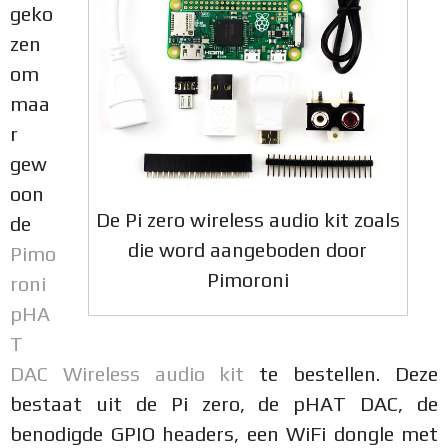
geko
zen
om
maa
r
gew
oon
De Pi zero wireless audio kit zoals
de
die word aangeboden door
Pimo
Pimoroni
roni
pHA
T
DAC Wireless audio kit
te bestellen. Deze
bestaat uit de Pi zero, de pHAT DAC, de
benodigde GPIO headers, een WiFi dongle met