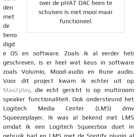
over de pHAT DAC heen te
den
schuiven is niet mooi maar
met
functioneel.
de
beno
digd
e OS en software. Zoals ik al eerder heb
geschreven, is er heel wat keus in software
zoals Volumio, Mood-audio en Rune audio.
Voor dit project kwam ik echter uit op
Max2play
, die echt gericht is op multiroom
speaker functionaliteit. Ook ondersteund het
Logitech Media Center (LMS) dmv
Squeezeplayer. Ik was al bekend met LMS
omdat ik een Logitech Squeezbox duet in
gebruik had en LMS met de Spotify plugin al