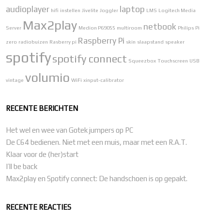
audioplayer
laptop
hifi
instellen
Jivelite
Joggler
LMS
Logitech Media
Max2play
netbook
Server
Medion P69055
multiroom
Philips
Pi
Raspberry Pi
zero
radiobuizen
Rasberry pi
skin
slaapstand
speaker
spotify
spotify connect
Squeezbox
Touchscreen
USB
volumio
vintage
WiFi
xinput-calibrator
RECENTE BERICHTEN
Het wel en wee van Gotek jumpers op PC
De C64 bedienen. Niet met een muis, maar met een R.A.T.
Klaar voor de (her)start
I’ll be back
Max2play en Spotify connect: De handschoen is op gepakt.
RECENTE REACTIES