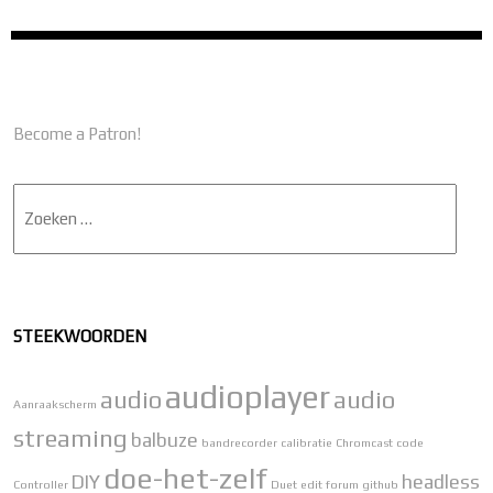
Become a Patron!
Zoek
STEEKWOORDEN
audioplayer
audio
audio
Aanraakscherm
streaming
balbuze
bandrecorder
calibratie
Chromcast
code
doe-het-zelf
DIY
headless
Controller
Duet
edit
forum
github